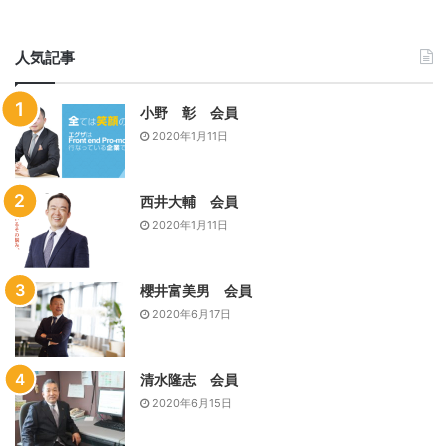
新宿RC）
人気記事
岸岡米山奨学事業委員の読み聞かせは、とても素敵でした。
小野 彰 会員
次回9月30日はリモート例会（23
2020年1月11日
日は祝日休会です）
西井大輔 会員
2020年1月11日
櫻井富美男 会員
2020年6月17日
清水隆志 会員
2020年6月15日