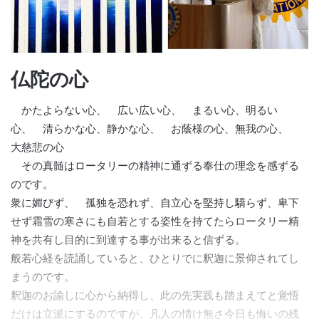
仏陀の心
かたよらない心、 広い広い心、 まるい心、明るい
心、 清らかな心、静かな心、 お蔭様の心、無我の心、
大慈悲の心
その真髄はロータリーの精神に通ずる奉仕の理念を感ずる
のです。
衆に媚びず、 孤独を恐れず、自立心を堅持し驕らず、卑下
せず霜雪の寒さにも自若とする姿性を持てたらロータリー精
神を共有し目的に到達する事が出来ると信ずる。
般若心経を読誦していると、ひとりでに釈迦に景仰されてし
まうのです。
釈迦のお諭しに心から納得し、此の先実践も踏まえてと覚悟
だけは立派にするのですが、凡人の情け無さ今日も悔いの残