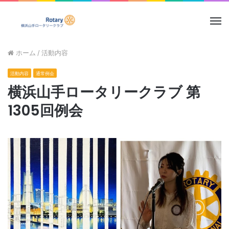
メ
ニ
ュ
ホーム
/
活動内容
ー
活動内容
通常例会
横浜山手ロータリークラブ 第
1305回例会