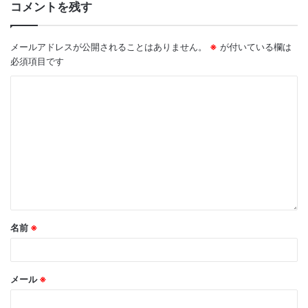
コメントを残す
大学は、美大進学をやめ早稲田大学文学部に進みました
が、美術からは離れられず美術史を専攻。難解な現代美術や
メールアドレスが公開されることはありません。
※
が付いている欄は
人々の美術に接する姿に触れることで、再び自らも描きたい
必須項目です
と思い、大学卒業とともに画家として独立したそうです。
横浜山手ロータリークラブとの出会いも実は絵画をとおした
出会いでした。
かつて会員であった、故佐藤やすしこ画伯を当時の会員達と
訪ねたときには、大野会員の画家としての人生に大きな影響
を与える言葉をいただいたそうです。
彼女の画法は、「しましま画」（改称を考えているそうで
す）という特許で描かれた油絵が中心です。ニューグランド
ホテルのショップでは、彼女の絵画や絵画をモチーフにした
マグカップなどが販売されています。
名前
※
【9/29(火)〜10/5(月) 大野愛 個展 そごう横浜店】
メール
※