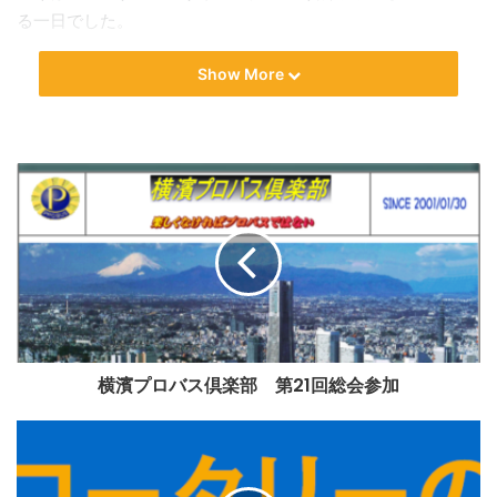
る一日でした。
前例会のスタッフ及びゲスト
Show More
司会 ： 大久保鑑一 S.A.A
開会 ： 清水 隆志会長
ロータリーソング：奉仕の理想
イニシエーションスピーチ 大
野 愛会員
横濱プロバス倶楽部 第21回総会参加