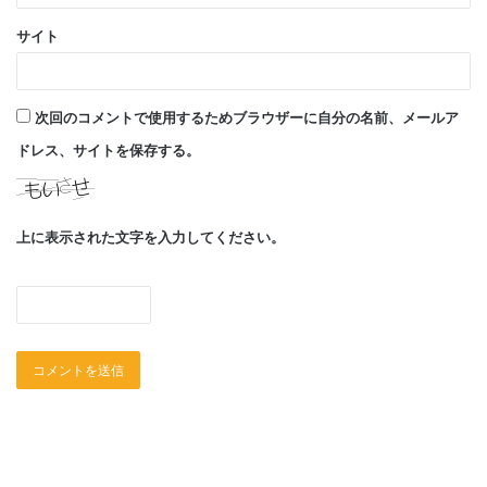
サイト
次回のコメントで使用するためブラウザーに自分の名前、メールア
ドレス、サイトを保存する。
上に表示された文字を入力してください。
9/30に35周年を迎えるそごう横浜店にて、35周年記念個展を
開催致します。
今回も6階エスカレーター前で毎日公開制作をする予定です。
米山奨学生からのレター紹介
新型コロナウイルスの水際対策として日本が行っている外国
人の入国制限措置により、出国したまま4月以降も日本へ戻っ