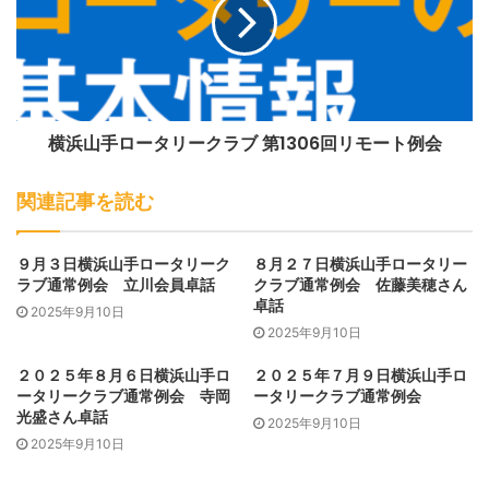
横浜山手ロータリークラブ 第1306回リモート例会
関連記事を読む
９月３日横浜山手ロータリーク
８月２７日横浜山手ロータリー
ラブ通常例会 立川会員卓話
クラブ通常例会 佐藤美穂さん
卓話
2025年9月10日
2025年9月10日
横浜生まれの横浜育ち、元町、中華街、関内と港街横浜を
知り尽くした大野新会員のスピーチは、彼女の絵画の紹介と
２０２５年８月６日横浜山手ロ
２０２５年７月９日横浜山手ロ
ータリークラブ通常例会 寺岡
ータリークラブ通常例会
ともに、とても印象に残るものでした。
光盛さん卓話
2025年9月10日
幼いころに難病を患い、病床で書き始めた絵が、やがて中
2025年9月10日
学、高校のクラブ活動で多くの人の目に届く喜びに接するこ
とで、大きな夢へと昇華していったそうです。