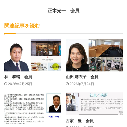
また、土木解体・遺品整理・不用品回収をコクド一社におま
正木光一 会員
かせいただけるため、事業ごとの専門業者を探す手間や、余
計な費用を省くことができます。コクドのワンストップ対応
関連記事を読む
は、「わかりやすい料金体系で高品質なサービスを受けられ
る」と、多くのお客様からご好評の声をいただいておりま
す。
コクドには、建築施工管理技士や土木施工管理技士といった
林 恭輔 会員
山田 麻衣子 会員
専門資格を持つスタッフが在籍しております。そのため、外
2026年7月25日
2026年7月24日
構工事を行うことも可能です。「解体工事後の土地を駐車場
にしたい」「不用品を回収してできたスペースに塀を作りた
い」といったご希望にも、ワンストップで対応いたします。
解体工事や遺品整理、不用品回収後の建物や土地を、新しく
古家 豊 会員
活用したいとお考えのお客様は少なくありません。コクドで