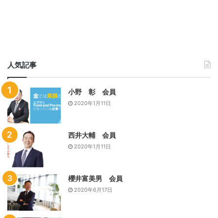
ます。
人気記事
小野 彰 会員
2020年1月11日
コクドでは、故人が生前にご使用・ご愛用されていたものや
家財一式などの遺品整理を承っております。ご遺族の方や故
人に配慮し、丁寧かつ大切に遺品をお取り扱いいたします。
西井大輔 会員
遺品のお片付けについてお困りであれば、コクドにご相談く
2020年1月11日
ださい。
櫻井富美男 会員
残されたものを丁寧に分別して整理し、適切な方法で処分い
2020年6月17日
たします。