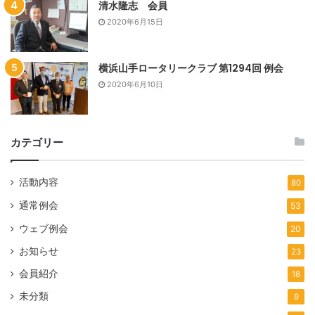
コクドでは、故人が残した家具や家電、生活用品などの遺品
清水隆志 会員
の片付け、整理の代行を行っております。回収された遺品は
2020年6月15日
可能な限りリサイクル処理を行い、リサイクルできない遺品
は適切な方法で処分いたします。
横浜山手ロータリークラブ 第1294回 例会
突然に大切な人が亡くなったショックや葬儀前後の忙しさに
2020年6月10日
より、遺品を整理する気力や時間がないときには、ぜひコク
ドをご活用ください。
カテゴリー
遺品整理に関する専門的な知識を持っているため、安心して
ご依頼いただけます。
活動内容
80
ご遺族の方の代わりに遺品整理を行っているコクドは、遺品
通常例会
53
整理のプロと言っても過言ではありません。
ウェブ例会
20
故人の方に畏敬・感謝の気持ちを持ちながら、リサイクルで
お知らせ
23
きるものなのか必要なものなのかを、的確に分別いたしま
会員紹介
18
す。
未分類
9
人手や時間がなくて片付け・整理ができないときは、コクド