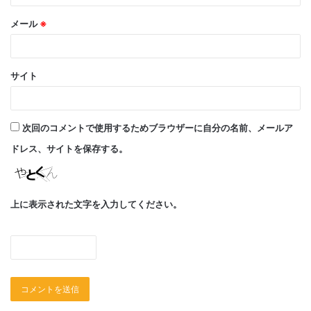
出」を一身に背負い、責任を持って、それぞれの事業に取り
組んでおります。
メール
※
サイト
次回のコメントで使用するためブラウザーに自分の名前、メールア
ドレス、サイトを保存する。
事業内容の紹介
上に表示された文字を入力してください。
高品質な施工と安心の料金設定が、コクドの土木解体工事の
特徴です。
「使っていない建物を取り壊したい」「解体工事は料金体系