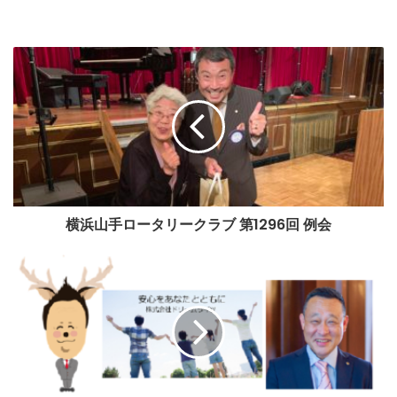
土木解体、遺品整理、不用品回収を行っている株式会社コク
ド。
コクドのワンストップ対応は、手間の軽減やコストカットだ
けでなく、 お客様の安心も実現いたします。
コクドでは外構工事も可能ですので、まずはお気軽にお問い
横浜山手ロータリークラブ 第1296回 例会
合わせください。
コクドでは、土木解体・遺品整理・不用品回収と幅広い事業
を行っております。そのため、「遺品整理の後に解体工事も
してほしい」「遺品整理と不用品回収を一緒にしてほしい」
など、お客様のご要望に柔軟にお応えすることが可能です。