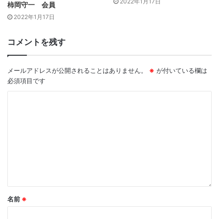
2022年1月17日
柿岡守一 会員
あれば、建物や土地の活用に必要な外構工事も、専門資格を
2022年1月17日
持つスタッフが施工いたします。高品質な土木解体工事・外
構工事なら、専門的な技術と知識を持つコクドにおまかせく
コメントを残す
ださい。
メールアドレスが公開されることはありません。
※
が付いている欄は
必須項目です
解体する土地や建物、遺品、不用品には、様々な「想い」や
「思い出」が詰まっています。長年住んでいた建物を解体す
るとき、故人が愛用していた遺品を整理するとき、もう使う
ことのできない不用品を回収するとき、コクドでは、お客様
それぞれの「想い」や「思い出」の強さを何度も目の当たり
にしてきました。
建物や土地、遺品、不用品は目に見えていても、そこに込め
られた「想い」や「思い出」は目に見えるものではありませ
名前
※
ん。だからこそ、コクドでは、お客様の「想い」や「思い