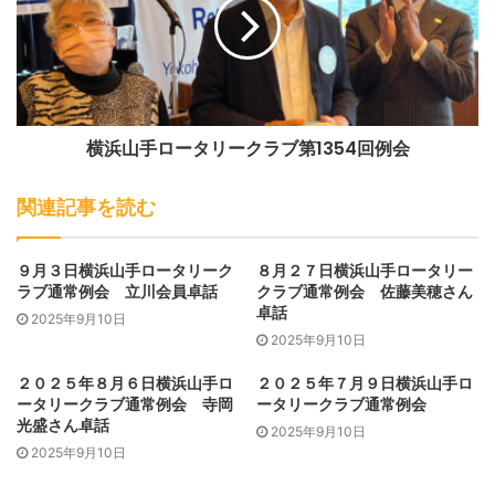
横浜山手ロータリークラブ第1354回例会
関連記事を読む
９月３日横浜山手ロータリーク
８月２７日横浜山手ロータリー
ラブ通常例会 立川会員卓話
クラブ通常例会 佐藤美穂さん
卓話
2025年9月10日
2025年9月10日
横浜山手ロータリークラブ第1352
回例会
２０２５年８月６日横浜山手ロ
２０２５年７月９日横浜山手ロ
ータリークラブ通常例会 寺岡
ータリークラブ通常例会
光盛さん卓話
2025年9月10日
12月15日は、コロナのために講演が延期されていた、神田紅
2025年9月10日
佳氏による講談。忠臣蔵から大高源吾を聞かせていただきま