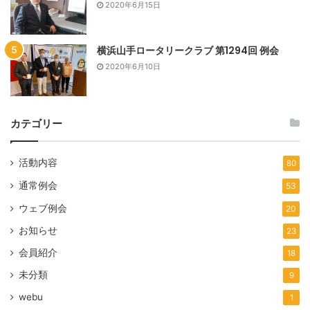
2020年6月15日
横浜山手ロータリークラブ 第1294回 例会
2020年6月10日
カテゴリー
活動内容
80
通常例会
53
ウェブ例会
20
お知らせ
23
会員紹介
18
未分類
9
webu
1