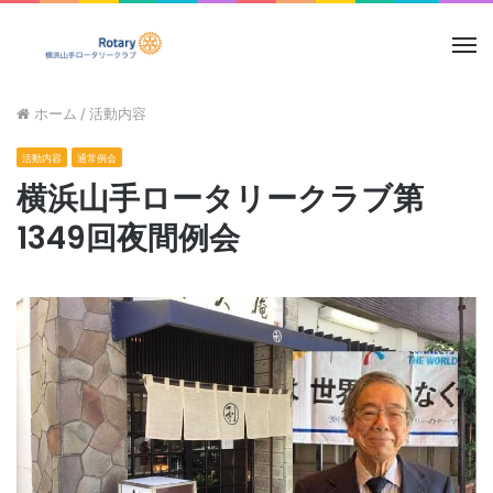
メ
ニ
ュ
ホーム
/
活動内容
ー
活動内容
通常例会
横浜山手ロータリークラブ第
1349回夜間例会