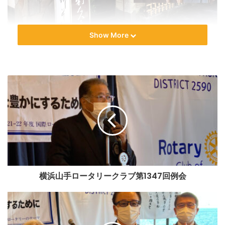
Show More
横浜山手ロータリークラブ第1351
回夜間例会
12月8日、コロナの蔓延も一時的に休息の兆しがみえることか
ら、今回はクリスマス夜間例会を実施することとなりまし
た。6月に開催した夜間例会に続き、ピアノとビオラの兄弟デ
ュオ「マリエリカ」にしっとりとクリスマス例会を彩ってい
ただきました。
今回は、1年ぶりに市原中央ロータリークラブの皆さんにもお
横浜山手ロータリークラブ第1347回例会
越しいただき、賑やかな時間をともに過ごすことができまし
た。